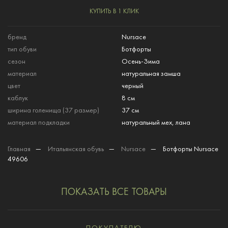
КУПИТЬ В 1 КЛИК
бренд
Nursace
тип обуви
Ботфорты
сезон
Осень-Зима
материал
натуральная замша
цвет
черный
каблук
8 см
ширина голенища (37 размер)
37 см
материал подкладки
натуральный мех, лана
Главная
—
Итальянская обувь
—
Nursace
—
Ботфорты Nursace
49606
ПОКАЗАТЬ ВСЕ ТОВАРЫ