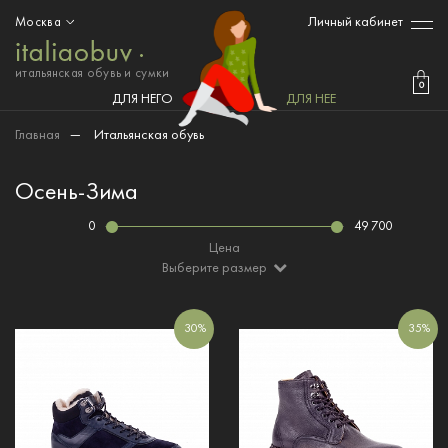
Личный кабинет
Москва
итальянская обувь и сумки
0
ДЛЯ НЕГО
ДЛЯ НЕЕ
Главная
—
Итальянская обувь
Осень-Зима
0
49 700
Цена
Выберите размер
30%
35%