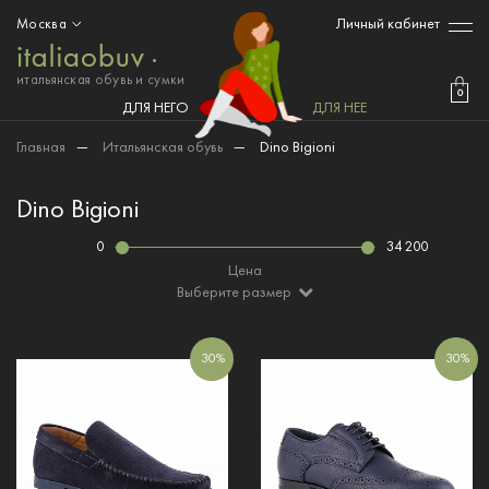
Личный кабинет
Москва
итальянская обувь и сумки
0
ДЛЯ НЕГО
ДЛЯ НЕЕ
Главная
—
Итальянская обувь
—
Dino Bigioni
Dino Bigioni
0
34 200
Цена
Выберите размер
30%
30%