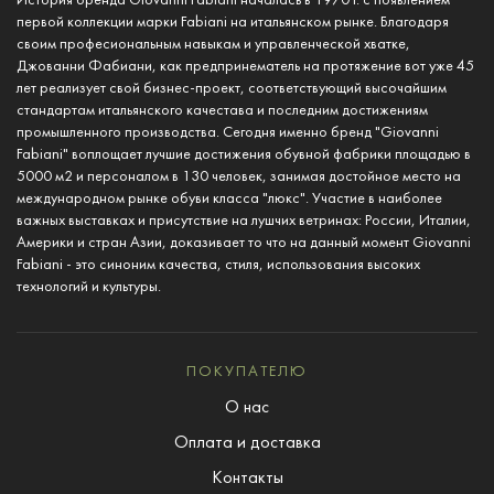
История бренда Giovanni Fabiani началась в 1970 г. с появлением
первой коллекции марки Fabiani на итальянском рынке. Благодаря
своим професиональным навыкам и управленческой хватке,
Джованни Фабиани, как предпринематель на протяжение вот уже 45
лет реализует свой бизнес-проект, соответствующий высочайшим
стандартам итальянского качестава и последним достижениям
промышленного производства. Сегодня именно бренд "Giovanni
Fabiani" воплощает лучшие достижения обувной фабрики площадью в
5000 м2 и персоналом в 130 человек, занимая достойное место на
международном рынке обуви класса "люкс". Участие в наиболее
важных выставках и присутствие на лушчих ветринах: России, Италии,
Америки и стран Азии, доказивает то что на данный момент Giovanni
Fabiani - это синоним качества, стиля, использования высоких
технологий и культуры.
ПОКУПАТЕЛЮ
О нас
Оплата и доставка
Контакты