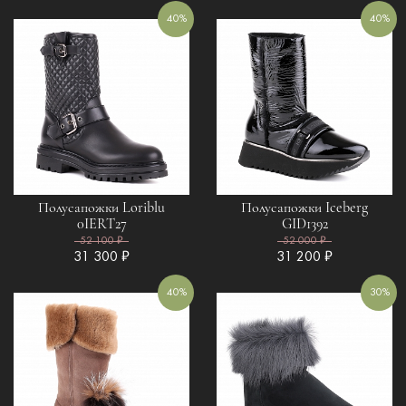
40%
40%
Полусапожки Loriblu
Полусапожки Iceberg
0IERT27
GID1392
52 100 ₽
52 000 ₽
31 300 ₽
31 200 ₽
40%
30%