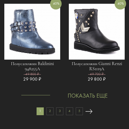
40%
40%
Полусапожки Baldinini
Полусапожки Gianni Renzi
948255A
RS1119A
49 800 ₽
49 700 ₽
29 900 ₽
29 800 ₽
ПОКАЗАТЬ ЕЩЕ
1
2
3
4
5