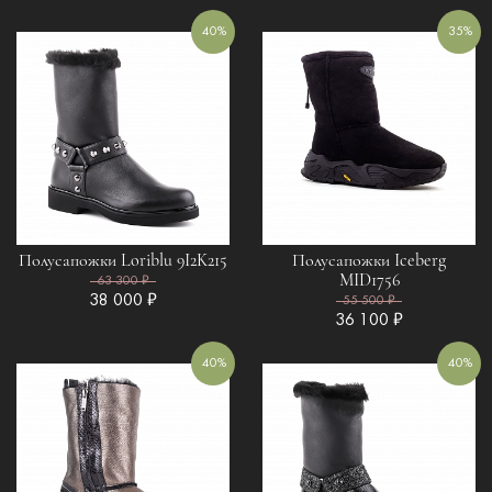
40%
35%
Полусапожки Loriblu 9I2K215
Полусапожки Iceberg
MID1756
63 300 ₽
38 000 ₽
55 500 ₽
36 100 ₽
40%
40%