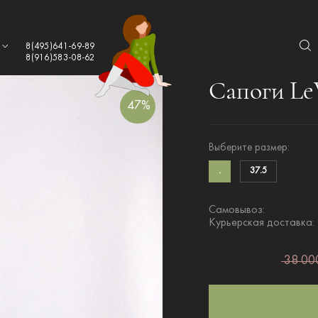
а
8(495)641-69-89
8(916)583-08-62
Сапоги LeV
47%
Выберите размер:
.
37.5
Самовывоз:
Курьерская доставка:
38 000