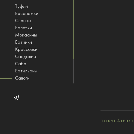
Туфли
Босоножки
Сланцы
Балетки
Мокасины
Ботинки
Кроссовки
Сандалии
Сабо
Ботильоны
Сапоги
Ботфорты
Полусапожки
STINOLOGI одежда
ПОКУПАТЕЛЮ