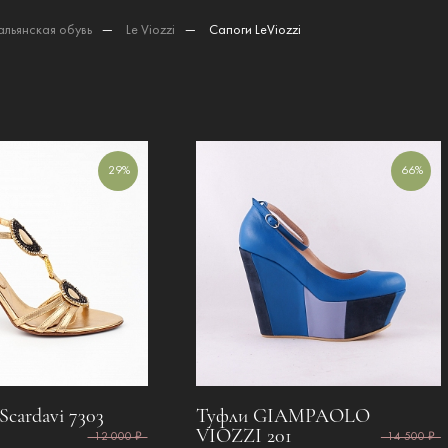
альянская обувь
—
Le Viozzi
—
Сапоги LeViozzi
29%
66%
cardavi 7303
Туфли GIAMPAOLO
VIOZZI 201
12 000 ₽
14 500 ₽