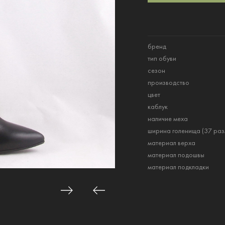
бренд
тип обуви
сезон
производство
цвет
каблук
наличие меха
ширина голенища (37 раз
материал верха
материал подошвы
материал подкладки