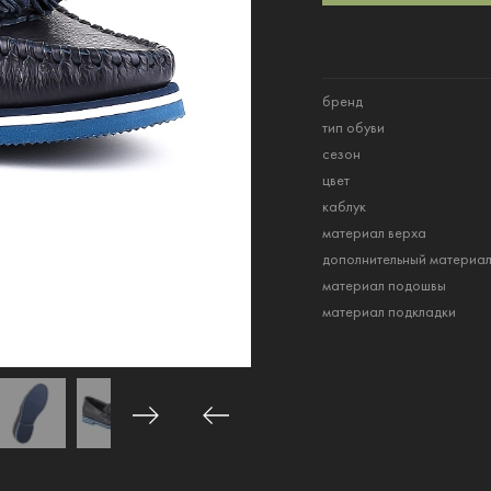
бренд
тип обуви
сезон
цвет
каблук
материал верха
дополнительный материа
материал подошвы
материал подкладки