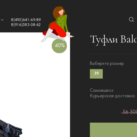
а
8(495)641-69-89
8(916)583-08-62
Туфли Bal
40%
Выберите размер:
39
Самовывоз:
Курьерская доставка:
56 500