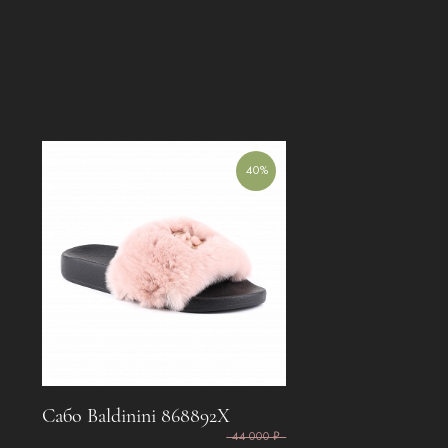
40%
Сабо Baldinini 868892X
44 000 ₽