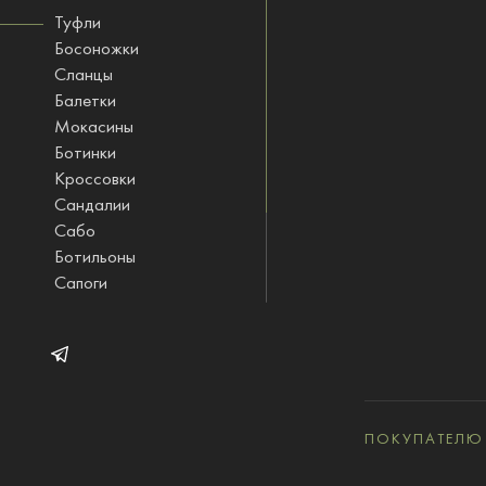
Туфли
Босоножки
Сланцы
Балетки
Мокасины
Ботинки
Кроссовки
Сандалии
Сабо
Ботильоны
Сапоги
Ботфорты
Полусапожки
STINOLOGI одежда
ПОКУПАТЕЛЮ