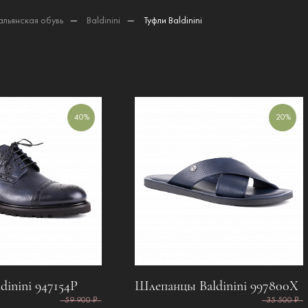
альянская обувь
—
Baldinini
—
Туфли Baldinini
40%
20%
dinini 947154P
Шлепанцы Baldinini 997800X
59 900 ₽
35 500 ₽