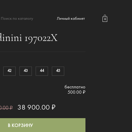
Личный кабинет
0
inini 197022X
42
43
44
45
бесплатно
500.00 ₽
38 900.00 ₽
.00 ₽
В КОРЗИНУ