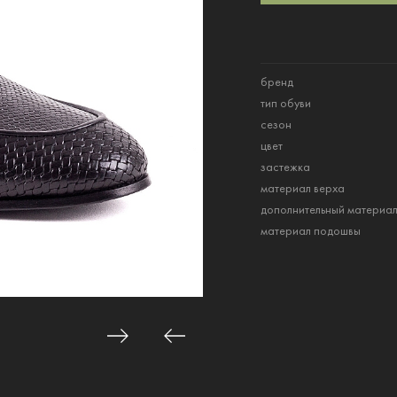
бренд
тип обуви
сезон
цвет
застежка
материал верха
дополнительный материа
материал подошвы