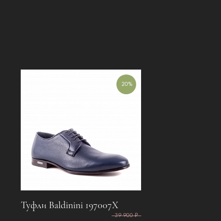
20%
Туфли Baldinini 197007X
39 900 ₽