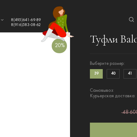
а
8(495)641-69-89
8(916)583-08-62
Туфли Bald
20%
Выберите размер:
39
40
41
Самовывоз:
Курьерская доставка:
48 600