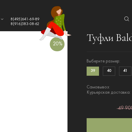
а
8(495)641-69-89
8(916)583-08-62
Туфли Bald
20%
Выберите размер:
39
40
41
Самовывоз:
Курьерская доставка:
49 900