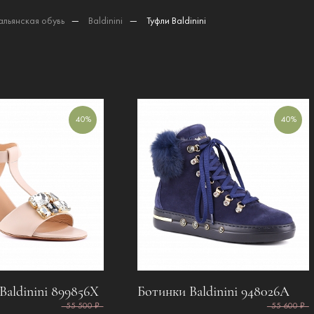
альянская обувь
—
Baldinini
—
Туфли Baldinini
40%
40%
aldinini 899856X
Ботинки Baldinini 948026A
55 500 ₽
55 600 ₽