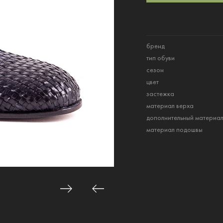
бренд
тип обуви
сезон
цвет
застежка
материал верха
дополнительный материа
материал подошвы