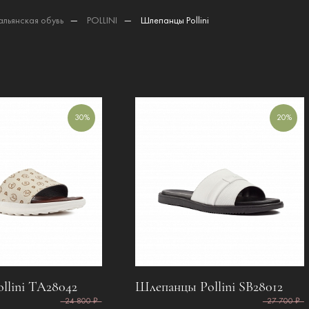
альянская обувь
—
POLLINI
—
Шлепанцы Pollini
30%
20%
llini ТА28042
Шлепанцы Pollini SB28012
24 800 ₽
27 700 ₽