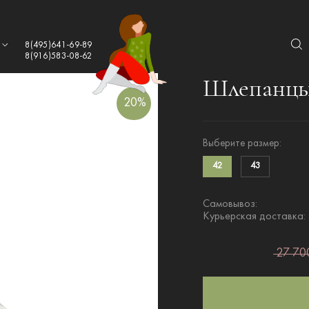
а
8(495)641-69-89
8(916)583-08-62
Шлепанцы 
20%
Выберите размер:
42
43
Самовывоз:
Курьерская доставка:
27 700