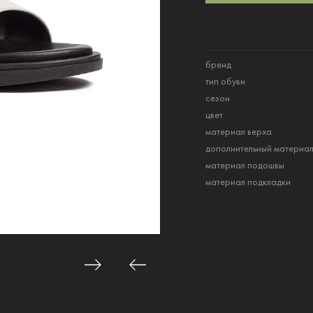
бренд
тип обуви
сезон
цвет
материал верха
дополнительный материа
материал подошвы
материал подкладки