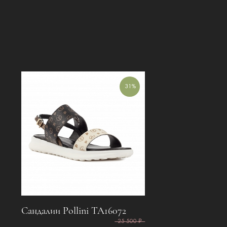
31%
Сандалии Pollini TA16072
25 500 ₽