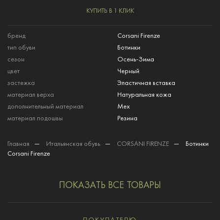
КУПИТЬ В 1 КЛИК
бренд
Corsani Firenze
тип обуви
Ботинки
сезон
Осень-Зима
цвет
Черный
застежка
Эластичная вставка
материал верха
Натуральная кожа
дополнительный материал
Мех
материал подошвы
Резина
Главная
—
Итальянская обувь
—
CORSANI FIRENZE
—
Ботинки
Corsani Firenze
ПОКАЗАТЬ ВСЕ ТОВАРЫ