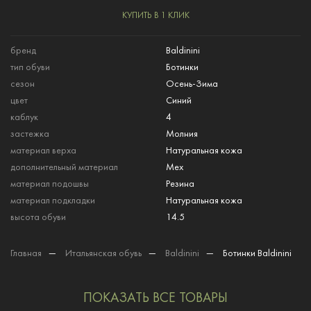
КУПИТЬ В 1 КЛИК
бренд
Baldinini
тип обуви
Ботинки
сезон
Осень-Зима
цвет
Синий
каблук
4
застежка
Молния
материал верха
Натуральная кожа
дополнительный материал
Мех
материал подошвы
Резина
материал подкладки
Натуральная кожа
высота обуви
14.5
Главная
—
Итальянская обувь
—
Baldinini
—
Ботинки Baldinini
ПОКАЗАТЬ ВСЕ ТОВАРЫ