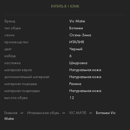
КУПИТЬ В 1 КЛИК
бренд
Vic Matie
тип обуви
Ботинки
сезон
Осень-Зима
производство
ИТАЛИЯ
цвет
Черный
каблук
6
застежка
Шнуровка
материал верха
Натуральная кожа
дополнительный материал
Натуральная кожа
материал подошвы
Резина
материал подкладки
Натуральная кожа
высота обуви
12
Главная
—
Итальянская обувь
—
VIC MATIE
—
Ботинки Vic
Matie