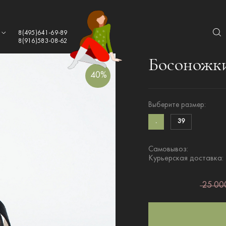
а
8(495)641-69-89
8(916)583-08-62
Босоножки
40%
Выберите размер:
.
39
Самовывоз:
Курьерская доставка:
25 000