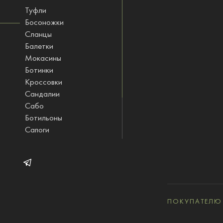
Туфли
Босоножки
Сланцы
Балетки
Мокасины
Ботинки
Кроссовки
Сандалии
Сабо
Ботильоны
Сапоги
Ботфорты
Полусапожки
STINOLOGI одежда
ПОКУПАТЕЛЮ