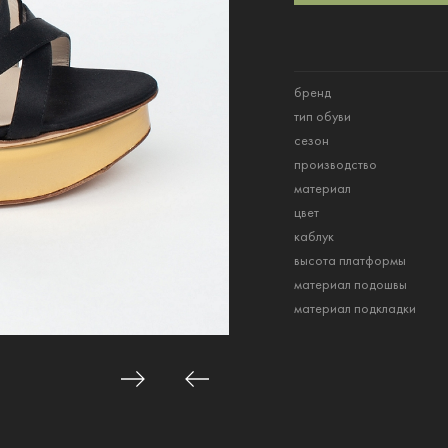
бренд
тип обуви
сезон
производство
материал
цвет
каблук
высота платформы
материал подошвы
материал подкладки