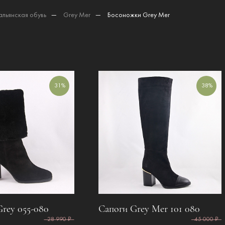
альянская обувь
—
Grey Mer
—
Босоножки Grey Mer
31%
38%
rey 055-080
Сапоги Grey Mer 101 080
28 990 ₽
45 000 ₽