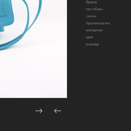
бренд
тип обуви
сезон
производство
материал
цвет
размер