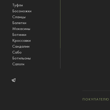
Туфли
Босоножки
Сланцы
Балетки
Мокасины
Ботинки
Кроссовки
Сандалии
Сабо
Ботильоны
Сапоги
Ботфорты
Полусапожки
STINOLOGI одежда
ПОКУПАТЕЛЮ