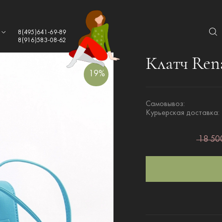
а
8(495)641-69-89
8(916)583-08-62
Клатч Ren
19%
Самовывоз:
Курьерская доставка:
18 500