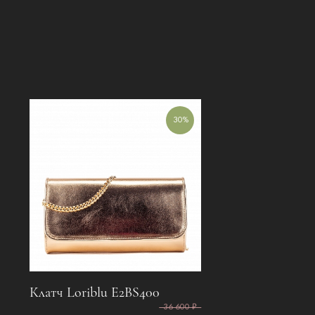
30%
Клатч Loriblu E2BS400
36 600 ₽