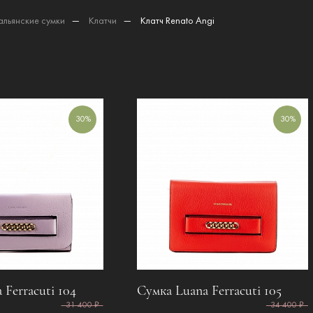
альянские сумки
—
Клатчи
—
Клатч Renato Angi
30%
30%
 Ferracuti 104
Сумка Luana Ferracuti 105
31 400 ₽
34 400 ₽