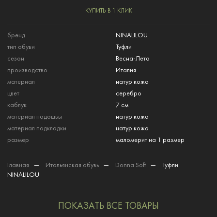
КУПИТЬ В 1 КЛИК
бренд
NINALILOU
тип обуви
Туфли
сезон
Весна-Лето
производство
Италия
материал
натур кожа
цвет
серебро
каблук
7 см
материал подошвы
натур кожа
материал подкладки
натур кожа
размер
маломерит на 1 размер
Главная
—
Итальянская обувь
—
Donna Soft
—
Туфли
NINALILOU
ПОКАЗАТЬ ВСЕ ТОВАРЫ