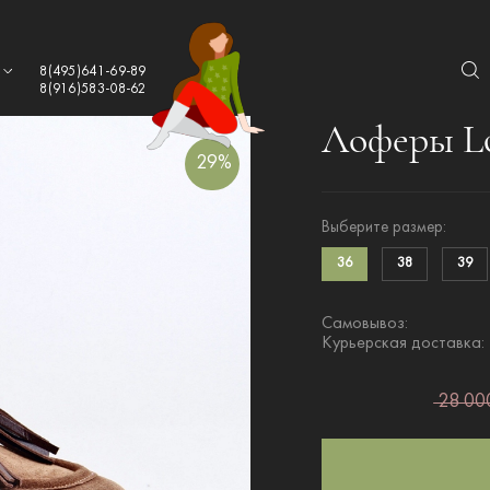
а
8(495)641-69-89
8(916)583-08-62
Лоферы Lo
29%
Выберите размер:
36
38
39
Самовывоз:
Курьерская доставка:
28 000