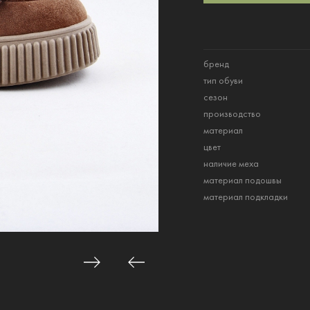
бренд
тип обуви
сезон
производство
материал
цвет
наличие меха
материал подошвы
материал подкладки