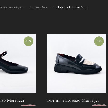
альянская обувь
—
Lorenzo Mari
—
Лоферы Lorenzo Mari
20%
33%
zo Mari 1221
Ботинки Lorenzo Mari 1321
21 000 ₽
25 000 ₽