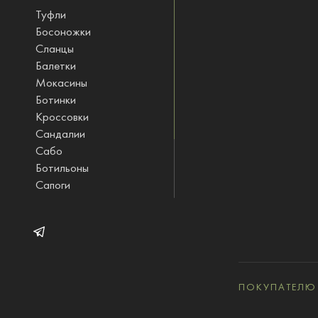
Туфли
Босоножки
Сланцы
Балетки
Мокасины
Ботинки
Кроссовки
Сандалии
Сабо
Ботильоны
Сапоги
Ботфорты
Полусапожки
STINOLOGI одежда
ПОКУПАТЕЛЮ