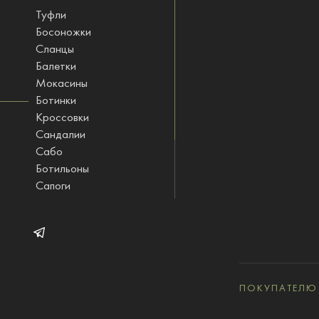
Туфли
Босоножки
Сланцы
Балетки
Мокасины
Ботинки
Кроссовки
Сандалии
Сабо
Ботильоны
Сапоги
Ботфорты
Полусапожки
STINOLOGI одежда
ПОКУПАТЕЛЮ