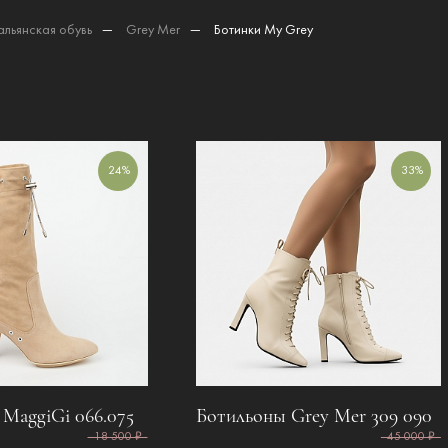
альянская обувь
—
Grey Mer
—
Ботинки My Grey
24%
33%
 MaggiGi 066.075
Ботильоны Grey Mer 309 090
18 500 ₽
45 000 ₽