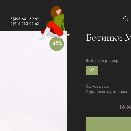
а
8(495)641-69-89
8(916)583-08-62
Ботинки M
45%
Выберите размер:
37
Самовывоз:
Курьерская доставка:
16 50