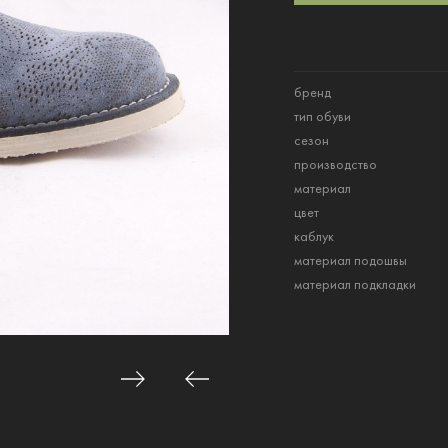
бренд
тип обуви
сезон
производство
материал
цвет
каблук
материал подошвы
материал подкладки